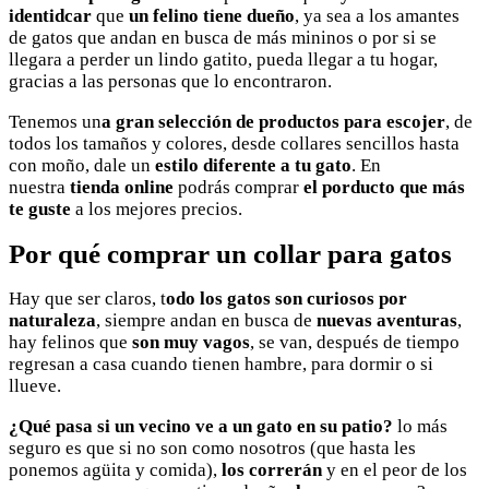
identidcar
que
un felino tiene dueño
, ya sea a los amantes
de gatos que andan en busca de más mininos o por si se
llegara a perder un lindo gatito, pueda llegar a tu hogar,
gracias a las personas que lo encontraron.
Tenemos un
a gran selección de productos para escojer
, de
todos los tamaños y colores, desde collares sencillos hasta
con moño, dale un
estilo diferente a tu gato
. En
nuestra
tienda online
podrás comprar
el porducto que más
te guste
a los mejores precios.
Por qué comprar un collar para gatos
Hay que ser claros, t
odo los gatos son curiosos por
naturaleza
, siempre andan en busca de
nuevas aventuras
,
hay felinos que
son muy vagos
, se van, después de tiempo
regresan a casa cuando tienen hambre, para dormir o si
llueve.
¿Qué pasa si un vecino ve a un gato en su patio?
lo más
seguro es que si no son como nosotros (que hasta les
ponemos agüita y comida),
los correrán
y en el peor de los