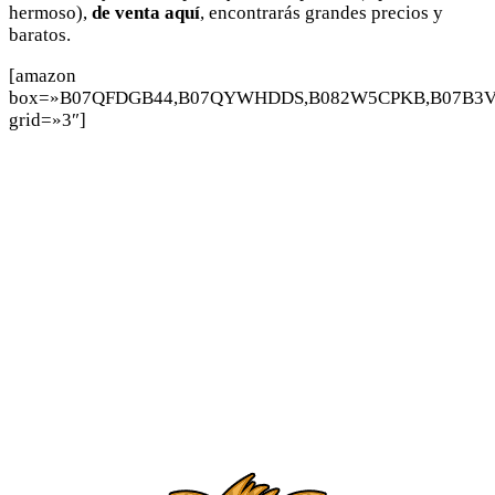
hermoso),
de venta aquí
, encontrarás grandes precios y
baratos.
[amazon
box=»B07QFDGB44,B07QYWHDDS,B082W5CPKB,B07B3V
grid=»3″]