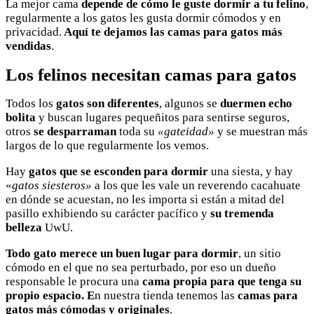
La mejor cama
depende de cómo le guste dormir a tu felino
,
regularmente a los gatos les gusta dormir cómodos y en
privacidad.
Aquí te dejamos las camas para gatos más
vendidas
.
Los felinos necesitan camas para gatos
Todos los
gatos son diferentes
, algunos se
duermen echo
bolita
y buscan lugares pequeñitos para sentirse seguros,
otros
se desparraman
toda su
«gateidad»
y se muestran más
largos de lo que regularmente los vemos.
Hay
gatos que se esconden para dormir
una siesta, y hay
«
gatos siesteros»
a los que les vale un reverendo cacahuate
en dónde se acuestan, no les importa si están a mitad del
pasillo exhibiendo su carácter pacífico y
su tremenda
belleza
UwU.
Todo gato merece un buen lugar para dormir
, un sitio
cómodo en el que no sea perturbado, por eso un dueño
responsable le procura una
cama propia para que tenga su
propio espacio. E
n nuestra tienda tenemos las
camas para
gatos más cómodas y originales
.